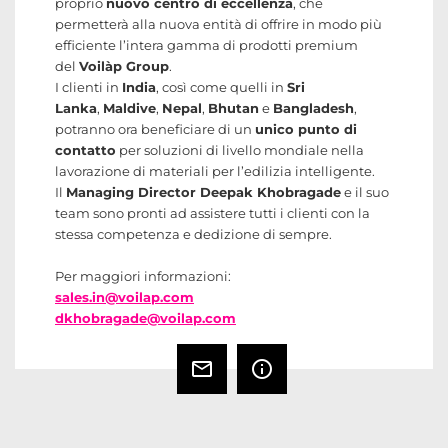
proprio
nuovo centro di eccellenza
, che
permetterà alla nuova entità di offrire in modo più
efficiente l’intera gamma di prodotti premium
del
Voilàp Group
.
I clienti in
India
, così come quelli in
Sri
Lanka
,
Maldive
,
Nepal
,
Bhutan
e
Bangladesh
,
potranno ora beneficiare di un
unico punto di
contatto
per soluzioni di livello mondiale nella
lavorazione di materiali per l’edilizia intelligente.
Il
Managing Director Deepak Khobragade
e il suo
team sono pronti ad assistere tutti i clienti con la
stessa competenza e dedizione di sempre.
Per maggiori informazioni:
sales.in@voilap.com
dkhobragade@voilap.com
mail_outline
info_outline