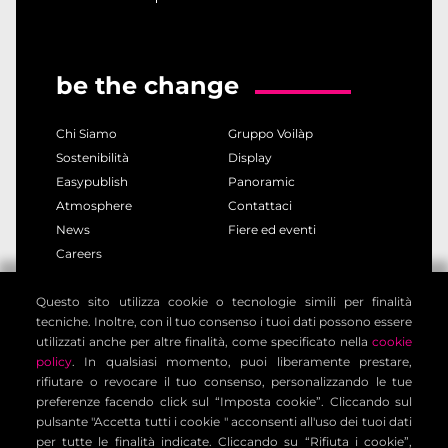
be the change
Chi Siamo
Gruppo Voilàp
Sostenibilità
Display
Easypublish
Panoramic
Atmosphere
Contattaci
News
Fiere ed eventi
Careers
Questo sito utilizza cookie o tecnologie simili per finalità
privacy policy
cookie policy
tecniche. Inoltre, con il tuo consenso i tuoi dati possono essere
note legali
informativa clienti
utilizzati anche per altre finalità, come specificato nella
cookie
informativa contatti
condizioni generali
policy
. In qualsiasi momento, puoi liberamente prestare,
rifiutare o revocare il tuo consenso, personalizzando le tue
impostazione cookies
preferenze facendo click sul “Imposta cookie”. Cliccando sul
pulsante "Accetta tutti i cookie " acconsenti all'uso dei tuoi dati
per tutte le finalità indicate. Cliccando su “Rifiuta i cookie”,