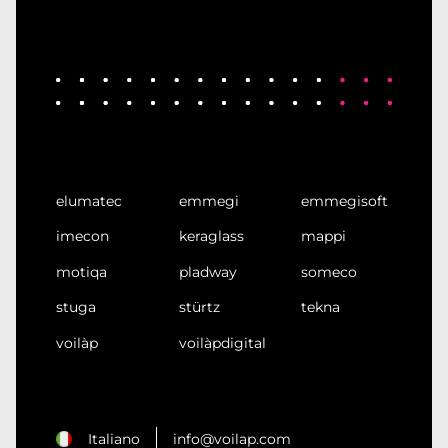
elumatec
emmegi
emmegisoft
imecon
keraglass
mappi
motiqa
pladway
someco
stuga
stürtz
tekna
voilàp
voilàpdigital
Italiano
info@voilap.com