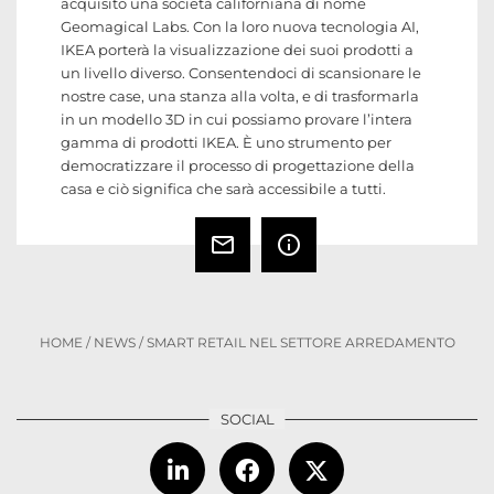
acquisito una società californiana di nome
Geomagical Labs. Con la loro nuova tecnologia AI,
IKEA porterà la visualizzazione dei suoi prodotti a
un livello diverso. Consentendoci di scansionare le
nostre case, una stanza alla volta, e di trasformarla
in un modello 3D in cui possiamo provare l’intera
gamma di prodotti IKEA. È uno strumento per
democratizzare il processo di progettazione della
casa e ciò significa che sarà accessibile a tutti.
mail_outline
info_outline
HOME
/
NEWS
/
SMART RETAIL NEL SETTORE ARREDAMENTO