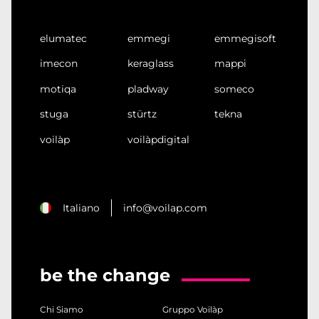
elumatec
emmegi
emmegisoft
imecon
keraglass
mappi
motiqa
pladway
someco
stuga
stürtz
tekna
voilàp
voilàpdigital
Italiano
info@voilap.com
be the change
Chi Siamo
Gruppo Voilàp