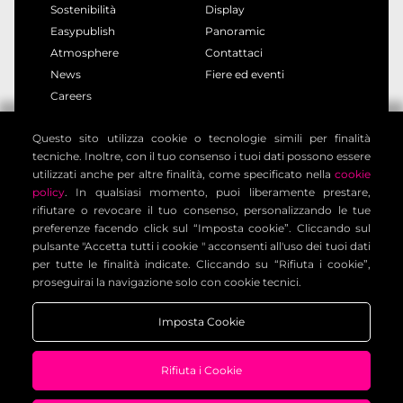
Sostenibilità
Display
Easypublish
Panoramic
Atmosphere
Contattaci
News
Fiere ed eventi
Careers
Questo sito utilizza cookie o tecnologie simili per finalità
privacy policy
cookie policy
tecniche. Inoltre, con il tuo consenso i tuoi dati possono essere
note legali
informativa clienti
utilizzati anche per altre finalità, come specificato nella
cookie
informativa contatti
condizioni generali
policy
. In qualsiasi momento, puoi liberamente prestare,
rifiutare o revocare il tuo consenso, personalizzando le tue
impostazione cookies
preferenze facendo click sul “Imposta cookie”. Cliccando sul
pulsante "Accetta tutti i cookie " acconsenti all'uso dei tuoi dati
per tutte le finalità indicate. Cliccando su “Rifiuta i cookie”,
Voilàp Digital S.r.l. - Via Archimede, 10 - 41019 Limidi di
proseguirai la navigazione solo con cookie tecnici.
Soliera (MO) - ITALY - C.F - P.IVA 03556220360
Imposta Cookie
Rifiuta i Cookie