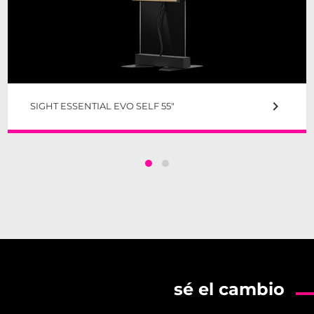
keyboard_arrow_right
SIGHT ESSENTIAL EVO SELF 55"
sé el cambio