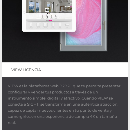
VIEW LICENCIA
VIEW es la plataforma web B2B2C que te permite presentar,
configurar y vender tus productos a través de un
instrumento simple, digital y atractivo. Cuando VIEW se
conecta a SIGHT, se transforma en una auténtica atracción,
capaz de captar nuevos clientes en tu punto de venta y
sumergirlos en una experiencia de compra 4K en tamaño
real.