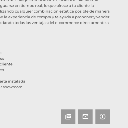
urarse en tiempo real, lo que ofrece a tu cliente la
ualizando cualquier combinación estética posible de manera
ine la experiencia de compra y te ayuda a proponer y vender
sladando todas las ventajas del e-commerce directamente a
o
tes
cliente
ico
erta instalada
ier showroom
picture_as_pdf
mail_outline
info_outline