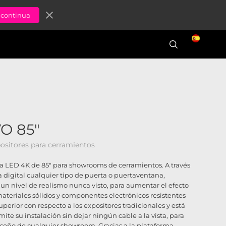
close
O 85"
positores para cerramientos
la LED 4K de 85" para showrooms de cerramientos. A través
 digital cualquier tipo de puerta o puertaventana,
 un nivel de realismo nunca visto, para aumentar el efecto
materiales sólidos y componentes electrónicos resistentes
perior con respecto a los expositores tradicionales y está
te su instalación sin dejar ningún cable a la vista, para
seño de cualquier showroom. Gracias a la plataforma