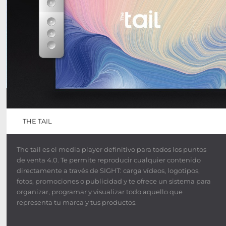
THE TAIL
The tail es el media player definitivo para todos los puntos
de venta 4.0. Te permite reproducir cualquier contenido
directamente a través de SIGHT: carga vídeos, logotipos,
fotos, promociones o publicidad y te ofrece un sistema para
organizar, programar y visualizar todo aquello que
representa tu marca y tus productos.