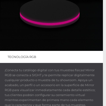
TECNOLOGÍA RGB
¡Conecta tu catálogo digital con tus muestras físicas! Mirror
RGB se conecta a SIGHT y te permite replicar digitalmente
cualquier producto o muestra de tu showroom. Apoya un
acabado, un perfil o un accesorio en la superficie de Mirror
RGB para visualizar inmediatamente cada detalle estético;
tus clientes podrán configurar su cerramiento virtual
mientras experimentan de primera mano cada elemento
que lo caracteriza y que forma parte de tus muestras.