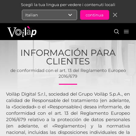
Scegli la tua lingua per vedere i contenuti locali
expand_more
close
Italian
INFORMACIÓN PARA
CLIENTES
de conformidad con el art. 13 del Reglamento Europeo
2016/679
Voilàp Digital S.r.l., sociedad del Grupo Voilàp S.p.A., en
calidad de Responsable del tratamiento (en adelante,
la «Sociedad» o el «Responsable») desea informarle, de
conformidad con el art. 13 del Reglamento Europeo
2016/679 relativo a la protección de datos personales
(en adelante, el «Reglamento») y la normativa
nacional, incluidas las disposiciones individuales de la