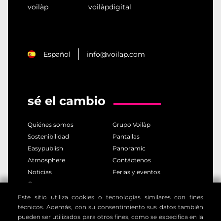
voilàp
voilàpdigital
Español
info@voilap.com
sé el cambio
Quiénes somos
Grupo Voilàp
Sostenibilidad
Pantallas
Easypublish
Panoramic
Atmosphere
Contáctenos
Noticias
Ferias y eventos
Careers
Este sitio utiliza cookies o tecnologías similares con fines
técnicos. Además, con su consentimiento sus datos también
polÍtica de privacidad
polÍtica de cookies
pueden ser utilizados para otros fines, como se especifica en la