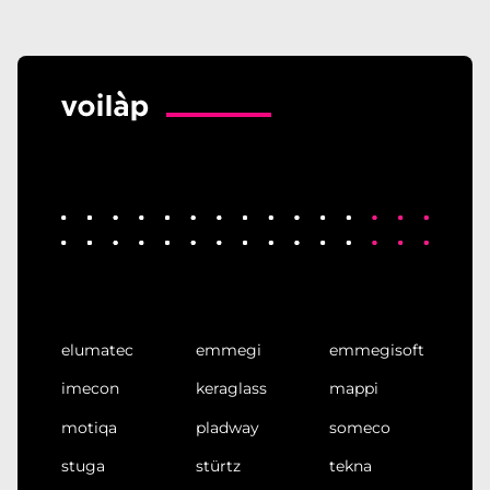
elumatec
emmegi
emmegisoft
imecon
keraglass
mappi
motiqa
pladway
someco
stuga
stürtz
tekna