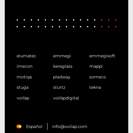
elumatec
emmegi
emmegisoft
imecon
keraglass
mappi
motiqa
pladway
someco
stuga
stürtz
tekna
voilàp
voilàpdigital
Español
info@voilap.com