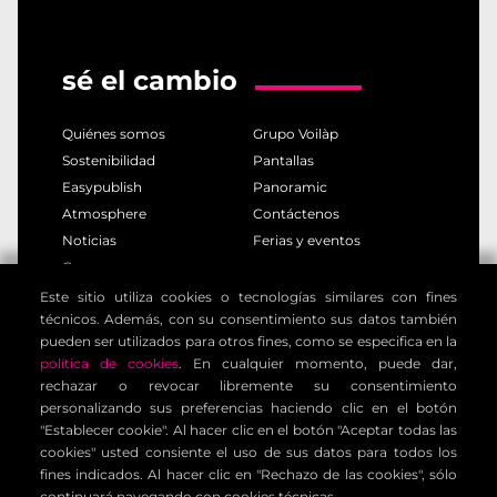
sé el cambio
Quiénes somos
Grupo Voilàp
Sostenibilidad
Pantallas
Easypublish
Panoramic
Atmosphere
Contáctenos
Noticias
Ferias y eventos
Careers
Este sitio utiliza cookies o tecnologías similares con fines
técnicos. Además, con su consentimiento sus datos también
polÍtica de privacidad
polÍtica de cookies
pueden ser utilizados para otros fines, como se especifica en la
notas legales
informaciÓn para clientes
política de cookies
. En cualquier momento, puede dar,
informaciÓn de contacto
condiciones generales
rechazar o revocar libremente su consentimiento
personalizando sus preferencias haciendo clic en el botón
configuraciÓn de cookies
"Establecer cookie". Al hacer clic en el botón "Aceptar todas las
cookies" usted consiente el uso de sus datos para todos los
fines indicados. Al hacer clic en "Rechazo de las cookies", sólo
Voilàp Digital S.r.l. - Via Archimede, 10 - 41019 Limidi di
continuará navegando con cookies técnicas.