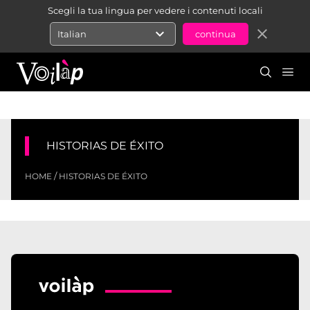
Scegli la tua lingua per vedere i contenuti locali
expand_more
close
Italian
HISTORIAS DE ÉXITO
/
HOME
HISTORIAS DE ÉXITO