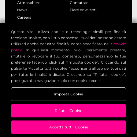
Atmosphere
Contattaci
News
Fiere ed eventi
Careers
Questo sito utilizza cookie o tecnologie simili per finalità
privacy policy
cookie policy
tecniche. Inoltre, con il tuo consenso i tuoi dati possono essere
note legali
informativa clienti
utilizzati anche per altre finalità, come specificato nella
cookie
informativa contatti
condizioni generali
policy
. In qualsiasi momento, puoi liberamente prestare,
rifiutare o revocare il tuo consenso, personalizzando le tue
impostazione cookies
preferenze facendo click sul “Imposta cookie”. Cliccando sul
pulsante "Accetta tutti i cookie " acconsenti all'uso dei tuoi dati
per tutte le finalità indicate. Cliccando su “Rifiuta i cookie”,
Voilàp Digital S.r.l. - Via Archimede, 10 - 41019 Limidi di
proseguirai la navigazione solo con cookie tecnici.
Soliera (MO) - ITALY - C.F - P.IVA 03556220360
Imposta Cookie
Rifiuta i Cookie
Accetta tutti i Cookie