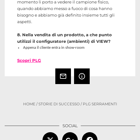
momento li porto a vedere il campione fisico,
quando abbiamo messo a fuoco di cosa hanno
bisogno e abbiamo già definito insieme tutti gli
aspetti.
8. Nella vendita di un prodotto, a che punto
utilizzi il configuratore (ambienti) di VIEW?
Appena il cliente entra in show-room
Scopri PLG
mail_outline
info_outline
HOME
/
STORIE DI SUCCESSO
/
PLG SERRAMENTI