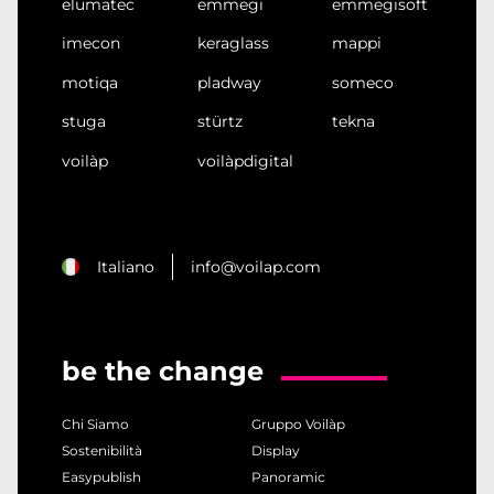
elumatec
emmegi
emmegisoft
imecon
keraglass
mappi
motiqa
pladway
someco
stuga
stürtz
tekna
voilàp
voilàpdigital
Italiano
info@voilap.com
be the change
Chi Siamo
Gruppo Voilàp
Sostenibilità
Display
Easypublish
Panoramic