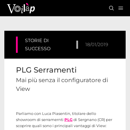
STORIE DI
18/01/2019
SUCCESSO
PLG Serramenti
Mai più senza il configuratore di
View
Parliamo con Luca Piasentin, titolare dello
showroom di serramernti
PLG
di Sergnano (CR) per
scoprire quali sono i principali vantaggi di View: