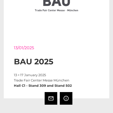
13/01/2025
BAU 2025
13 > 17 January 2025
Trade Fair Center Messe München
Hall C1 - Stand 309 and Stand 502
mail_outline
info_outline