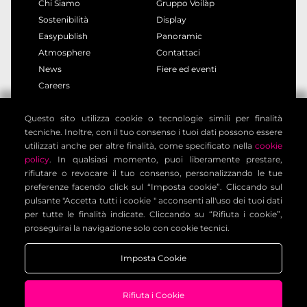
Chi Siamo
Gruppo Voilàp
Sostenibilità
Display
Easypublish
Panoramic
Atmosphere
Contattaci
News
Fiere ed eventi
Careers
Questo sito utilizza cookie o tecnologie simili per finalità
privacy policy
cookie policy
tecniche. Inoltre, con il tuo consenso i tuoi dati possono essere
note legali
informativa clienti
utilizzati anche per altre finalità, come specificato nella
cookie
informativa contatti
condizioni generali
policy
. In qualsiasi momento, puoi liberamente prestare,
rifiutare o revocare il tuo consenso, personalizzando le tue
impostazione cookies
preferenze facendo click sul “Imposta cookie”. Cliccando sul
pulsante "Accetta tutti i cookie " acconsenti all'uso dei tuoi dati
per tutte le finalità indicate. Cliccando su “Rifiuta i cookie”,
Voilàp Digital S.r.l. - Via Archimede, 10 - 41019 Limidi di
proseguirai la navigazione solo con cookie tecnici.
Soliera (MO) - ITALY - C.F - P.IVA 03556220360
Imposta Cookie
Rifiuta i Cookie