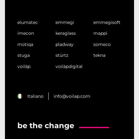
elumatec
emmegi
emmegisoft
imecon
keraglass
mappi
motiqa
pladway
someco
stuga
stürtz
tekna
voilàp
voilàpdigital
Italiano
info@voilap.com
be the change